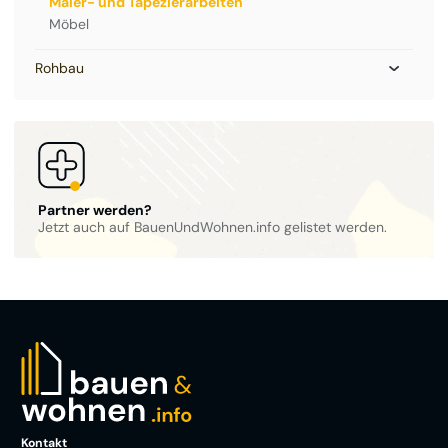
Maler- und Tapezierarbeiten
Möbel
Rohbau
Partner werden?
Jetzt auch auf BauenUndWohnen.info gelistet werden.
Kontakt